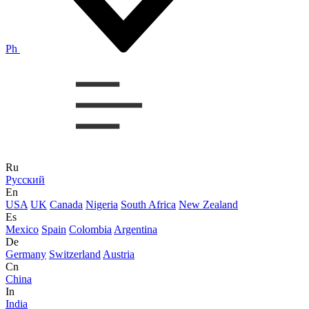
Ph
Ru
Русский
En
USA
UK
Canada
Nigeria
South Africa
New Zealand
Es
Mexico
Spain
Colombia
Argentina
De
Germany
Switzerland
Austria
Cn
China
In
India