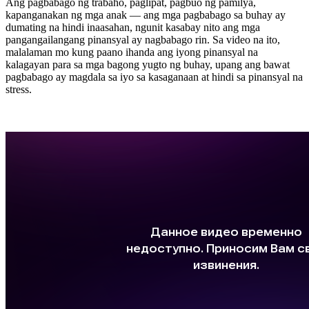
Ang pagbabago ng trabaho, paglipat, pagbuo ng pamilya,
kapanganakan ng mga anak — ang mga pagbabago sa buhay ay
dumating na hindi inaasahan, ngunit kasabay nito ang mga
pangangailangang pinansyal ay nagbabago rin. Sa video na ito,
malalaman mo kung paano ihanda ang iyong pinansyal na
kalagayan para sa mga bagong yugto ng buhay, upang ang bawat
pagbabago ay magdala sa iyo sa kasaganaan at hindi sa pinansyal na
stress.