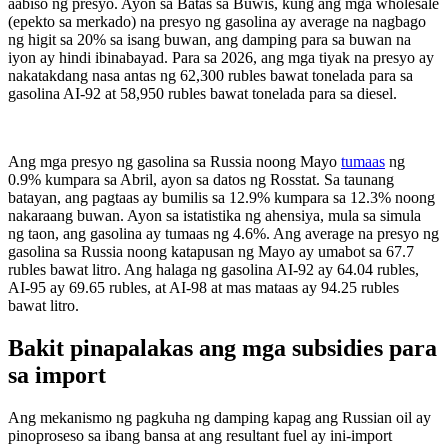
aabiso ng presyo. Ayon sa Batas sa Buwis, kung ang mga wholesale
(epekto sa merkado) na presyo ng gasolina ay average na nagbago
ng higit sa 20% sa isang buwan, ang damping para sa buwan na
iyon ay hindi ibinabayad. Para sa 2026, ang mga tiyak na presyo ay
nakatakdang nasa antas ng 62,300 rubles bawat tonelada para sa
gasolina AI-92 at 58,950 rubles bawat tonelada para sa diesel.
Ang mga presyo ng gasolina sa Russia noong Mayo
tumaas
ng
0.9% kumpara sa Abril, ayon sa datos ng Rosstat. Sa taunang
batayan, ang pagtaas ay bumilis sa 12.9% kumpara sa 12.3% noong
nakaraang buwan. Ayon sa istatistika ng ahensiya, mula sa simula
ng taon, ang gasolina ay tumaas ng 4.6%. Ang average na presyo ng
gasolina sa Russia noong katapusan ng Mayo ay umabot sa 67.7
rubles bawat litro. Ang halaga ng gasolina AI-92 ay 64.04 rubles,
AI-95 ay 69.65 rubles, at AI-98 at mas mataas ay 94.25 rubles
bawat litro.
Bakit pinapalakas ang mga subsidies para
sa import
Ang mekanismo ng pagkuha ng damping kapag ang Russian oil ay
pinoproseso sa ibang bansa at ang resultant fuel ay ini-import