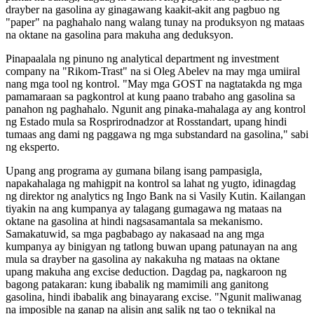
drayber na gasolina ay ginagawang kaakit-akit ang pagbuo ng
"paper" na paghahalo nang walang tunay na produksyon ng mataas
na oktane na gasolina para makuha ang deduksyon.
Pinapaalala ng pinuno ng analytical department ng investment
company na "Rikom-Trast" na si Oleg Abelev na may mga umiiral
nang mga tool ng kontrol. "May mga GOST na nagtatakda ng mga
pamamaraan sa pagkontrol at kung paano trabaho ang gasolina sa
panahon ng paghahalo. Ngunit ang pinaka-mahalaga ay ang kontrol
ng Estado mula sa Rosprirodnadzor at Rosstandart, upang hindi
tumaas ang dami ng paggawa ng mga substandard na gasolina," sabi
ng eksperto.
Upang ang programa ay gumana bilang isang pampasigla,
napakahalaga ng mahigpit na kontrol sa lahat ng yugto, idinagdag
ng direktor ng analytics ng Ingo Bank na si Vasily Kutin. Kailangan
tiyakin na ang kumpanya ay talagang gumagawa ng mataas na
oktane na gasolina at hindi nagsasamantala sa mekanismo.
Samakatuwid, sa mga pagbabago ay nakasaad na ang mga
kumpanya ay binigyan ng tatlong buwan upang patunayan na ang
mula sa drayber na gasolina ay nakakuha ng mataas na oktane
upang makuha ang excise deduction. Dagdag pa, nagkaroon ng
bagong patakaran: kung ibabalik ng mamimili ang ganitong
gasolina, hindi ibabalik ang binayarang excise. "Ngunit maliwanag
na imposible na ganap na alisin ang salik ng tao o teknikal na