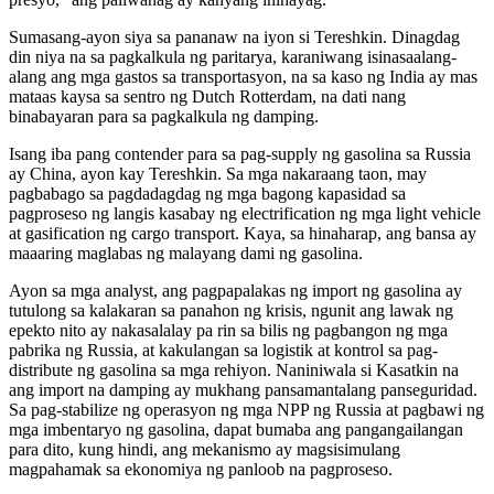
Sumasang-ayon siya sa pananaw na iyon si Tereshkin. Dinagdag
din niya na sa pagkalkula ng paritarya, karaniwang isinasaalang-
alang ang mga gastos sa transportasyon, na sa kaso ng India ay mas
mataas kaysa sa sentro ng Dutch Rotterdam, na dati nang
binabayaran para sa pagkalkula ng damping.
Isang iba pang contender para sa pag-supply ng gasolina sa Russia
ay China, ayon kay Tereshkin. Sa mga nakaraang taon, may
pagbabago sa pagdadagdag ng mga bagong kapasidad sa
pagproseso ng langis kasabay ng electrification ng mga light vehicle
at gasification ng cargo transport. Kaya, sa hinaharap, ang bansa ay
maaaring maglabas ng malayang dami ng gasolina.
Ayon sa mga analyst, ang pagpapalakas ng import ng gasolina ay
tutulong sa kalakaran sa panahon ng krisis, ngunit ang lawak ng
epekto nito ay nakasalalay pa rin sa bilis ng pagbangon ng mga
pabrika ng Russia, at kakulangan sa logistik at kontrol sa pag-
distribute ng gasolina sa mga rehiyon. Naniniwala si Kasatkin na
ang import na damping ay mukhang pansamantalang panseguridad.
Sa pag-stabilize ng operasyon ng mga NPP ng Russia at pagbawi ng
mga imbentaryo ng gasolina, dapat bumaba ang pangangailangan
para dito, kung hindi, ang mekanismo ay magsisimulang
magpahamak sa ekonomiya ng panloob na pagproseso.