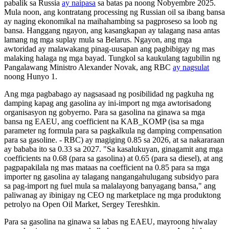
pabalik sa Russia
ay naipasa
sa batas pa noong Nobyembre 2025.
Mula noon, ang kontratang processing ng Russian oil sa ibang bansa
ay naging ekonomikal na maihahambing sa pagproseso sa loob ng
bansa. Hanggang ngayon, ang kasangkapan ay talagang nasa antas
lamang ng mga suplay mula sa Belarus. Ngayon, ang mga
awtoridad ay malawakang pinag-uusapan ang pagbibigay ng mas
malaking halaga ng mga bayad. Tungkol sa kaukulang tagubilin ng
Pangalawang Ministro Alexander Novak, ang RBC
ay nagsulat
noong Hunyo 1.
Ang mga pagbabago ay nagsasaad ng posibilidad ng pagkuha ng
damping kapag ang gasolina ay ini-import ng mga awtorisadong
organisasyon ng gobyerno. Para sa gasolina na ginawa sa mga
bansa ng EAEU, ang coefficient na KAB_KOMP (isa sa mga
parameter ng formula para sa pagkalkula ng damping compensation
para sa gasoline. - RBC) ay magiging 0.85 sa 2026, at sa nakararaan
ay bababa ito sa 0.33 sa 2027. "Sa kasalukuyan, ginagamit ang mga
coefficients na 0.68 (para sa gasolina) at 0.65 (para sa diesel), at ang
pagpapakilala ng mas mataas na coefficient na 0.85 para sa mga
importer ng gasolina ay talagang nangangahulugang subsidyo para
sa pag-import ng fuel mula sa malalayong banyagang bansa," ang
paliwanag ay ibinigay ng CEO ng marketplace ng mga produktong
petrolyo na Open Oil Market, Sergey Tereshkin.
Para sa gasolina na ginawa sa labas ng EAEU, mayroong hiwalay