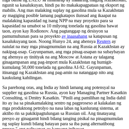
ngunit sa kasalukuyan, hindi pa ito makakapagpataas ng eksport ng
mabilis. Ang mas malaking suplay ng gasolina mula sa Kazakhstan
ay magiging posible lamang pagkatapos ilunsad ang ikaapat na
malalaking kapasidad ng isang NPP na may proyekto para sa
kapasidad na umabot sa 10 milyong tonelada ng gasolina bawat
taon, ayon kay Rodionov. Ang pagtanggap ng desisyon sa
pamumuhunan para sa proyekto
ay inaasahang
sa katapusan ng
kasalukuyang taon. Noong Hunyo 24, ang ahensya
Reuters
ay
naiulat na may mga pinagmumulan na ang Russia at Kazakhstan ay
nakipag-usap. Gayunpaman, ang mga pinag-usapan na subaybayan
ng ahensya ay tinitiyak na ang Moscow at Astana ay talagang
ginagampanan ang pag-import mula Kazakhstan ng humigit-
kumulang 50,000 tonelada ng gasolina AI-92. Gayunpaman,
itinanggi ng Kazakhstan ang pag-amin na natanggap nito ang
kaukulang kahilingan.
Sa parehong oras, ang India ay hindi lamang ang potensyal na
supplier ng gasolina sa Russia, ayon kay Managing Partner Kasatkin
Consulting, si Dmitry Kasatkin. "Pinili ang pamilihan ng India dahil
ito ay isa sa pinakamalaking sentro ng pagproseso at kalakalan ng
mga produktong petrolyo na nasa labas ng kanlurang sistema, at
aktibo rin sa pakikipagtulungan sa Russian oil. Ang tinatayang
presyo ay ginagamit hindi bilang tanging pisikal na pinagmumulan
ng suplay kundi bilang batayan para sa iba pang alternatibong
presyo," ang paliwanag ay kanyang inihayag.