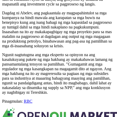
mapanatili ang investment cycle sa pagproseso ng langis.
Dagdag ni Abelev, ang pagkaantala ay magpapahintulot sa mga
kumpanya na hindi mawala ang karapatan sa mga buwis na
benepisyo kung ang isang bahagi ng mga kapasidad sa pagproseso
ay tumigil dahil sa mga hindi nakaplano na pagkukumpuni.
Inaasahan na ito ay makakapagbigay ng mga proyekto para sa mas
malalim na pagproseso at dagdagan ang output ng mga magagaan
na produktong petrolyo, binabawasan ang pag-asa ng pamilihan sa
mga di-inaasahang solusyon sa krisis.
Ngunit nagtutugma ang mga eksperto sa opinyon na ang
kasalukuyang pakete ng mga hakbang ay makakabawas lamang ng
pansamantalang tensyon sa pamilihan. "Gumagamit ang mga
regulador ng mga kasangkapan na magagamit dito at ngayon. Ang
mga hakbang na ito ay magreresulta sa pagtaas ng mga subsidies
para sa industriya at maaaring bahagyang maaying ang pamilihan,
ngunit sa pandaigdigang antas, hindi ito magbabago, dahil lahat ay
nakasalalay sa dinamika ng supply sa NPP," ang mga konklusyon
ay nagbibigay ni Tereshkin.
Pinagmulan:
RBC