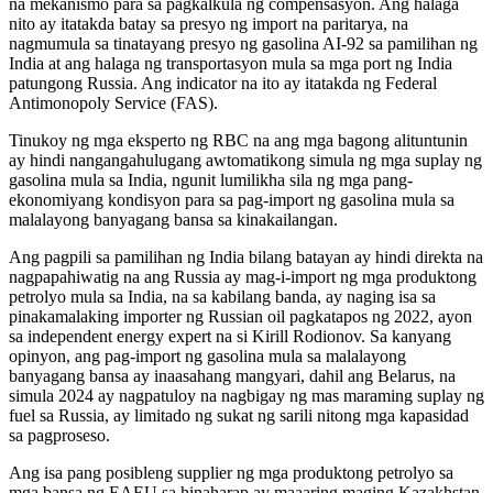
na mekanismo para sa pagkalkula ng compensasyon. Ang halaga
nito ay itatakda batay sa presyo ng import na paritarya, na
nagmumula sa tinatayang presyo ng gasolina AI-92 sa pamilihan ng
India at ang halaga ng transportasyon mula sa mga port ng India
patungong Russia. Ang indicator na ito ay itatakda ng Federal
Antimonopoly Service (FAS).
Tinukoy ng mga eksperto ng RBC na ang mga bagong alituntunin
ay hindi nangangahulugang awtomatikong simula ng mga suplay ng
gasolina mula sa India, ngunit lumilikha sila ng mga pang-
ekonomiyang kondisyon para sa pag-import ng gasolina mula sa
malalayong banyagang bansa sa kinakailangan.
Ang pagpili sa pamilihan ng India bilang batayan ay hindi direkta na
nagpapahiwatig na ang Russia ay mag-i-import ng mga produktong
petrolyo mula sa India, na sa kabilang banda, ay naging isa sa
pinakamalaking importer ng Russian oil pagkatapos ng 2022, ayon
sa independent energy expert na si Kirill Rodionov. Sa kanyang
opinyon, ang pag-import ng gasolina mula sa malalayong
banyagang bansa ay inaasahang mangyari, dahil ang Belarus, na
simula 2024 ay nagpatuloy na nagbigay ng mas maraming suplay ng
fuel sa Russia, ay limitado ng sukat ng sarili nitong mga kapasidad
sa pagproseso.
Ang isa pang posibleng supplier ng mga produktong petrolyo sa
mga bansa ng EAEU sa hinaharap ay maaaring maging Kazakhstan,