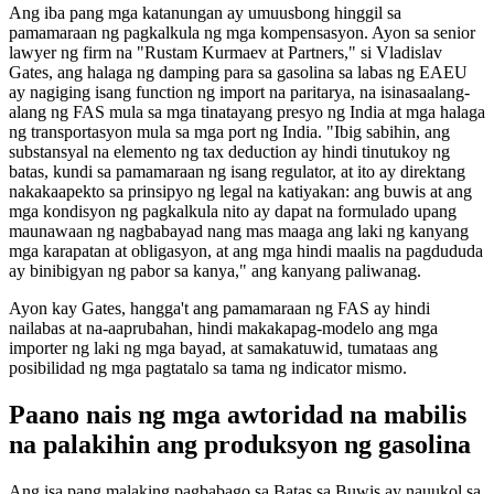
Ang iba pang mga katanungan ay umuusbong hinggil sa
pamamaraan ng pagkalkula ng mga kompensasyon. Ayon sa senior
lawyer ng firm na "Rustam Kurmaev at Partners," si Vladislav
Gates, ang halaga ng damping para sa gasolina sa labas ng EAEU
ay nagiging isang function ng import na paritarya, na isinasaalang-
alang ng FAS mula sa mga tinatayang presyo ng India at mga halaga
ng transportasyon mula sa mga port ng India. "Ibig sabihin, ang
substansyal na elemento ng tax deduction ay hindi tinutukoy ng
batas, kundi sa pamamaraan ng isang regulator, at ito ay direktang
nakakaapekto sa prinsipyo ng legal na katiyakan: ang buwis at ang
mga kondisyon ng pagkalkula nito ay dapat na formulado upang
maunawaan ng nagbabayad nang mas maaga ang laki ng kanyang
mga karapatan at obligasyon, at ang mga hindi maalis na pagdududa
ay binibigyan ng pabor sa kanya," ang kanyang paliwanag.
Ayon kay Gates, hangga't ang pamamaraan ng FAS ay hindi
nailabas at na-aaprubahan, hindi makakapag-modelo ang mga
importer ng laki ng mga bayad, at samakatuwid, tumataas ang
posibilidad ng mga pagtatalo sa tama ng indicator mismo.
Paano nais ng mga awtoridad na mabilis
na palakihin ang produksyon ng gasolina
Ang isa pang malaking pagbabago sa Batas sa Buwis ay nauukol sa