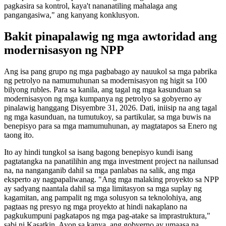
pagkasira sa kontrol, kaya't nananatiling mahalaga ang
pangangasiwa," ang kanyang konklusyon.
Bakit pinapalawig ng mga awtoridad ang
modernisasyon ng NPP
Ang isa pang grupo ng mga pagbabago ay nauukol sa mga pabrika
ng petrolyo na namumuhunan sa modernisasyon ng higit sa 100
bilyong rubles. Para sa kanila, ang tagal ng mga kasunduan sa
modernisasyon ng mga kumpanya ng petrolyo sa gobyerno ay
pinalawig hanggang Disyembre 31, 2026. Dati, iniisip na ang tagal
ng mga kasunduan, na tumutukoy, sa partikular, sa mga buwis na
benepisyo para sa mga mamumuhunan, ay magtatapos sa Enero ng
taong ito.
Ito ay hindi tungkol sa isang bagong benepisyo kundi isang
pagtatangka na panatilihin ang mga investment project na nailunsad
na, na nanganganib dahil sa mga panlabas na salik, ang mga
eksperto ay nagpapaliwanag. "Ang mga malaking proyekto sa NPP
ay sadyang naantala dahil sa mga limitasyon sa mga suplay ng
kagamitan, ang pampalit ng mga solusyon sa teknolohiya, ang
pagtaas ng presyo ng mga proyekto at hindi nakaplano na
pagkukumpuni pagkatapos ng mga pag-atake sa imprastruktura,"
sabi ni Kasatkin. Ayon sa kanya, ang gobyerno ay umaasa na