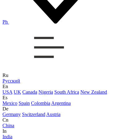
Ph
Ru
Русский
En
USA
UK
Canada
Nigeria
South Africa
New Zealand
Es
Mexico
Spain
Colombia
Argentina
De
Germany
Switzerland
Austria
Cn
China
In
India