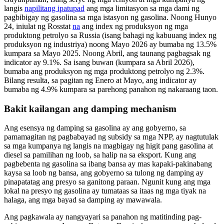
langis
napilitang ipatupad
ang mga limitasyon sa mga dami ng
pagbibigay ng gasolina sa mga istasyon ng gasolina. Noong Hunyo
24, iniulat ng Rosstat
na
ang index ng produksyon ng mga
produktong petrolyo sa Russia (isang bahagi ng kabuuang index ng
produksyon ng industriya) noong Mayo 2026 ay bumaba ng 13.5%
kumpara sa Mayo 2025. Noong Abril, ang taunang pagbagsak ng
indicator ay 9.1%. Sa isang buwan (kumpara sa Abril 2026),
bumaba ang produksyon ng mga produktong petrolyo ng 2.3%.
Bilang resulta, sa pagitan ng Enero at Mayo, ang indicator ay
bumaba ng 4.9% kumpara sa parehong panahon ng nakaraang taon.
Bakit kailangan ang damping mechanism
Ang esensya ng damping sa gasolina ay ang gobyerno, sa
pamamagitan ng pagbabayad ng subsidy sa mga NPP, ay nagtutulak
sa mga kumpanya ng langis na magbigay ng higit pang gasolina at
diesel sa pamilihan ng loob, sa halip na sa eksport. Kung ang
pagbebenta ng gasolina sa ibang bansa ay mas kapaki-pakinabang
kaysa sa loob ng bansa, ang gobyerno sa tulong ng damping ay
pinapatatag ang presyo sa ganitong paraan. Ngunit kung ang mga
lokal na presyo ng gasolina ay tumataas sa itaas ng mga tiyak na
halaga, ang mga bayad sa damping ay mawawala.
Ang pagkawala ay nangyayari sa panahon ng matitinding pag-