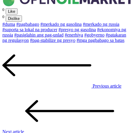
0
Like
0
Dislike
#duma
#pagbabago
#merkado ng gasolina
#merkado ng russia
#suporta sa lokal na producer
#presyo ng gasolina
#ekonomiya ng
russia
#pasiglahin ang pag-unlad
#enerhiya
#gobyerno
#patakaran
ng regulasyon
#pag-stabilize ng presyo
#mga pagbabago sa batas
Previous article
Next article