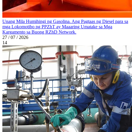
Unang Mila Humihingi ng Gasolina. Ang Pagtaas ng Diesel para sa
mga Lokomotibo ng PPZhT ay Maaaring Umatake sa Mga
Kargamento sa Buong RZhD Network.
27 / 07 / 2026
14