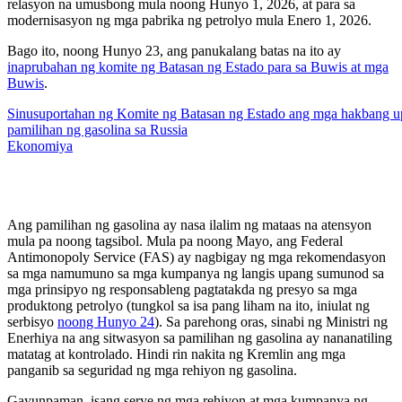
relasyon na umusbong mula noong Hunyo 1, 2026, at para sa
modernisasyon ng mga pabrika ng petrolyo mula Enero 1, 2026.
Bago ito, noong Hunyo 23, ang panukalang batas na ito ay
inaprubahan ng komite ng Batasan ng Estado para sa Buwis at mga
Buwis
.
Sinusuportahan ng Komite ng Batasan ng Estado ang mga hakbang u
pamilihan ng gasolina sa Russia
Ekonomiya
Ang pamilihan ng gasolina ay nasa ilalim ng mataas na atensyon
mula pa noong tagsibol. Mula pa noong Mayo, ang Federal
Antimonopoly Service (FAS) ay nagbigay ng mga rekomendasyon
sa mga namumuno sa mga kumpanya ng langis upang sumunod sa
mga prinsipyo ng responsableng pagtatakda ng presyo sa mga
produktong petrolyo (tungkol sa isa pang liham na ito, iniulat ng
serbisyo
noong Hunyo 24
). Sa parehong oras, sinabi ng Ministri ng
Enerhiya na ang sitwasyon sa pamilihan ng gasolina ay nananatiling
matatag at kontrolado. Hindi rin nakita ng Kremlin ang mga
panganib sa seguridad ng mga rehiyon ng gasolina.
Gayunpaman, isang serye ng mga rehiyon at mga kumpanya ng