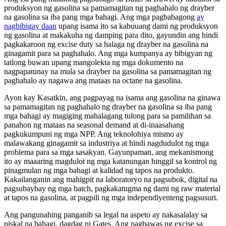
produksyon ng gasolina sa pamamagitan ng paghahalo ng drayber
na gasolina sa iba pang mga bahagi. Ang mga pagbabagong
ay
nagbibigay daan
upang isama ito sa kabuuang dami ng produksyon
ng gasolina at makakuha ng damping para dito, gayundin ang hindi
pagkakaroon ng excise duty sa halaga ng drayber na gasolina na
ginagamit para sa paghahalo. Ang mga kumpanya ay bibigyan ng
tatlong buwan upang mangolekta ng mga dokumento na
nagpapatunay na mula sa drayber na gasolina sa pamamagitan ng
paghahalo ay nagawa ang mataas na octane na gasolina.
Ayon kay Kasatkin, ang pagpayag na isama ang gasolina na ginawa
sa pamamagitan ng paghahalo ng drayber na gasolina sa iba pang
mga bahagi ay magiging mahalagang tulong para sa pamilihan sa
panahon ng mataas na seasonal demand at di-inaasahang
pagkukumpuni ng mga NPP. Ang teknolohiya mismo ay
malawakang ginagamit sa industriya at hindi nagdudulot ng mga
problema para sa mga sasakyan. Gayunpaman, ang mekanismong
ito ay maaaring magdulot ng mga katanungan hinggil sa kontrol ng
pinagmulan ng mga bahagi at kalidad ng tapos na produkto.
Kakailanganin ang mahigpit na laboratoryo na pagsubok, digital na
pagsubaybay ng mga batch, pagkakatugma ng dami ng raw material
at tapos na gasolina, at pagpili ng mga independiyenteng pagsusuri.
Ang pangunahing panganib sa legal na aspeto ay nakasalalay sa
piskal na bahagi, dagdag ni Gates. Ang pagbawas ng excise sa