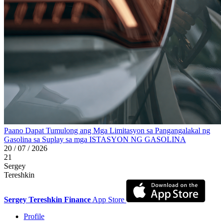
Paano Dapat Tumulong ang Mga Limitasyon sa Pangangalakal ng
Gasolina sa Suplay sa mga ISTASYON NG GASOLINA
20 / 07 / 2026
21
Sergey
Tereshkin
Sergey Tereshkin Finance
App Store
Profile