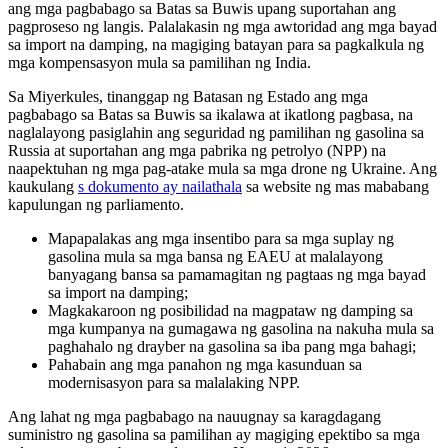
ang mga pagbabago sa Batas sa Buwis upang suportahan ang
pagproseso ng langis. Palalakasin ng mga awtoridad ang mga bayad
sa import na damping, na magiging batayan para sa pagkalkula ng
mga kompensasyon mula sa pamilihan ng India.
Sa Miyerkules, tinanggap ng Batasan ng Estado ang mga
pagbabago sa Batas sa Buwis sa ikalawa at ikatlong pagbasa, na
naglalayong pasiglahin ang seguridad ng pamilihan ng gasolina sa
Russia at suportahan ang mga pabrika ng petrolyo (NPP) na
naapektuhan ng mga pag-atake mula sa mga drone ng Ukraine. Ang
kaukulang
s dokumento ay nailathala
sa website ng mas mababang
kapulungan ng parliamento.
Mapapalakas ang mga insentibo para sa mga suplay ng
gasolina mula sa mga bansa ng EAEU at malalayong
banyagang bansa sa pamamagitan ng pagtaas ng mga bayad
sa import na damping;
Magkakaroon ng posibilidad na magpataw ng damping sa
mga kumpanya na gumagawa ng gasolina na nakuha mula sa
paghahalo ng drayber na gasolina sa iba pang mga bahagi;
Pahabain ang mga panahon ng mga kasunduan sa
modernisasyon para sa malalaking NPP.
Ang lahat ng mga pagbabago na nauugnay sa karagdagang
suministro ng gasolina sa pamilihan ay magiging epektibo sa mga