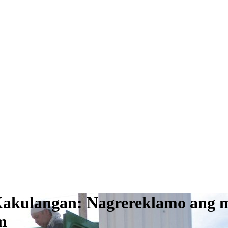
 Kakulangan: Nagrereklamo ang 
m