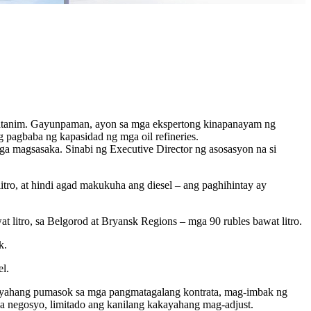
tatanim. Gayunpaman, ayon sa mga ekspertong kinapanayam ng
g pagbaba ng kapasidad ng mga oil refineries.
a magsasaka. Sinabi ng Executive Director ng asosasyon na si
itro, at hindi agad makukuha ang diesel – ang paghihintay ay
at litro, sa Belgorod at Bryansk Regions – mga 90 rubles bawat litro.
k.
l.
kayahang pumasok sa mga pangmatagalang kontrata, mag-imbak ng
na negosyo, limitado ang kanilang kakayahang mag-adjust.