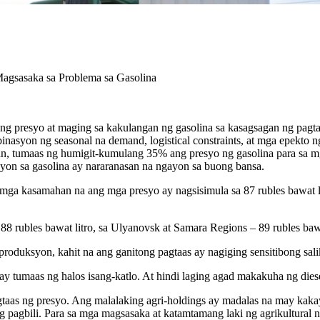
agsasaka sa Problema sa Gasolina
g presyo at maging sa kakulangan ng gasolina sa kasagsagan ng pag
nasyon ng seasonal na demand, logistical constraints, at mga epekto n
, tumaas ng humigit-kumulang 35% ang presyo ng gasolina para sa mg
yon sa gasolina ay nararanasan na ngayon sa buong bansa.
g mga kasamahan na ang mga presyo ay nagsisimula sa 87 rubles bawat l
 88 rubles bawat litro, sa Ulyanovsk at Samara Regions – 89 rubles baw
roduksyon, kahit na ang ganitong pagtaas ay nagiging sensitibong sali
 tumaas ng halos isang-katlo. At hindi laging agad makakuha ng diese
gtaas ng presyo. Ang malalaking agri-holdings ay madalas na may ka
pagbili. Para sa mga magsasaka at katamtamang laki ng agrikultural 