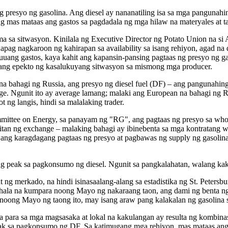
 presyo ng gasolina. Ang diesel ay nananatiling isa sa mga pangunahi
ng mas mataas ang gastos sa pagdadala ng mga hilaw na materyales at t
 sa sitwasyon. Kinilala ng Executive Director ng Potato Union na si
Kapag nagkaroon ng kahirapan sa availability sa isang rehiyon, agad na 
buuang gastos, kaya kahit ang kapansin-pansing pagtaas ng presyo ng 
la ang epekto ng kasalukuyang sitwasyon sa mismong mga producer.
a bahagi ng Russia, ang presyo ng diesel fuel (DF) – ang pangunahing
 Ngunit ito ay average lamang; malaki ang European na bahagi ng Russi
 ng langis, hindi sa malalaking trader.
mittee on Energy, sa panayam ng "RG", ang pagtaas ng presyo sa who
itan ng exchange – malaking bahagi ay ibinebenta sa mga kontratang w
han ang karagdagang pagtaas ng presyo at pagbawas ng supply ng gasol
ng peak sa pagkonsumo ng diesel. Ngunit sa pangkalahatan, walang kak
 ng merkado, na hindi isinasaalang-alang sa estadistika ng St. Petersb
abahala na kumpara noong Mayo ng nakaraang taon, ang dami ng benta
a noong Mayo ng taong ito, may isang araw pang kalakalan ng gasolina 
 para sa mga magsasaka at lokal na kakulangan ay resulta ng kombinas
eak sa pagkonsumo ng DF. Sa katimugang mga rehiyon, mas mataas ang 