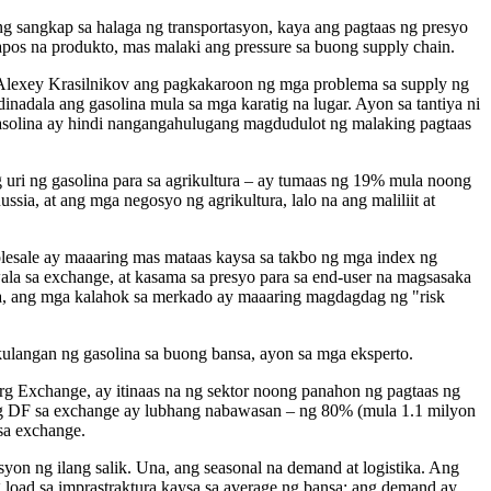
ng sangkap sa halaga ng transportasyon, kaya ang pagtaas ng presyo
apos na produkto, mas malaki ang pressure sa buong supply chain.
 Alexey Krasilnikov ang pagkakaroon ng mga problema sa supply ng
dinadala ang gasolina mula sa mga karatig na lugar. Ayon sa tantiya ni
gasolina ay hindi nangangahulugang magdudulot ng malaking pagtaas
 uri ng gasolina para sa agrikultura – ay tumaas ng 19% mula noong
a, at ang mga negosyo ng agrikultura, lalo na ang maliliit at
lesale ay maaaring mas mataas kaysa sa takbo ng mga index ng
ala sa exchange, at kasama sa presyo para sa end-user na magsasaka
ina, ang mga kalahok sa merkado ay maaaring magdagdag ng "risk
ulangan ng gasolina sa buong bansa, ayon sa mga eksperto.
urg Exchange, ay itinaas na ng sektor noong panahon ng pagtaas ng
 ng DF sa exchange ay lubhang nabawasan – ng 80% (mula 1.1 milyon
sa exchange.
yon ng ilang salik. Una, ang seasonal na demand at logistika. Ang
load sa imprastraktura kaysa sa average ng bansa: ang demand ay