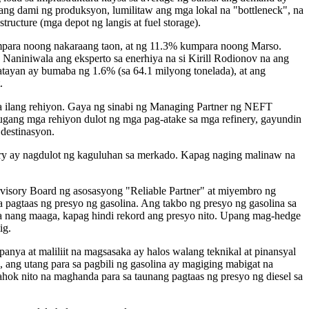
buuang dami ng produksyon, lumilitaw ang mga lokal na "bottleneck", na
ructure (mga depot ng langis at fuel storage).
umpara noong nakaraang taon, at ng 11.3% kumpara noong Marso.
. Naniniwala ang eksperto sa enerhiya na si Kirill Rodionov na ang
atayan ay bumaba ng 1.6% (sa 64.1 milyong tonelada), at ang
.
sa ilang rehiyon. Gaya ng sinabi ng Managing Partner ng NEFT
mugang mga rehiyon dulot ng mga pag-atake sa mga refinery, gayundin
 destinasyon.
ery ay nagdulot ng kaguluhan sa merkado. Kapag naging malinaw na
rvisory Board ng asosasyong "Reliable Partner" at miyembro ng
 pagtaas ng presyo ng gasolina. Ang takbo ng presyo ng gasolina sa
na nang maaga, kapag hindi rekord ang presyo nito. Upang mag-hedge
ig.
ya at maliliit na magsasaka ay halos walang teknikal at pinansyal
ng utang para sa pagbili ng gasolina ay magiging mabigat na
ahok nito na maghanda para sa taunang pagtaas ng presyo ng diesel sa