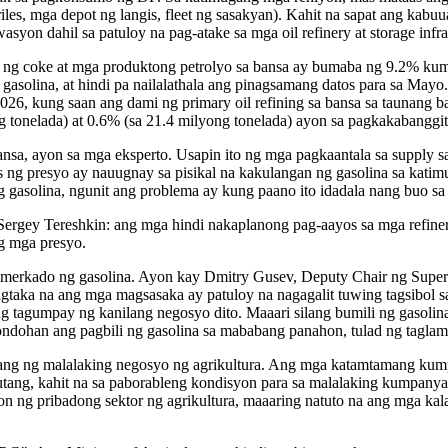
 (riles, mga depot ng langis, fleet ng sasakyan). Kahit na sapat ang ka
on dahil sa patuloy na pag-atake sa mga oil refinery at storage infrast
yon ng coke at mga produktong petrolyo sa bansa ay bumaba ng 9.2% k
 gasolina, at hindi pa nailalathala ang pinagsamang datos para sa Mayo
26, kung saan ang dami ng primary oil refining sa bansa sa taunang b
 tonelada) at 0.6% (sa 21.4 milyong tonelada) ayon sa pagkakabanggit
nsa, ayon sa mga eksperto. Usapin ito ng mga pagkaantala sa supply 
s ng presyo ay nauugnay sa pisikal na kakulangan ng gasolina sa kati
 gasolina, ngunit ang problema ay kung paano ito idadala nang buo sa
Sergey Tereshkin: ang mga hindi nakaplanong pag-aayos sa mga refin
g mga presyo.
 sa merkado ng gasolina. Ayon kay Dmitry Gusev, Deputy Chair ng Supe
gtaka na ang mga magsasaka ay patuloy na nagagalit tuwing tagsibol sa
ng tagumpay ng kanilang negosyo dito. Maaari silang bumili ng gasoli
ndohan ang pagbili ng gasolina sa mababang panahon, tulad ng taglam
ang ng malalaking negosyo ng agrikultura. Ang mga katamtamang kumpan
g, kahit na sa paborableng kondisyon para sa malalaking kumpanya, a
yon ng pribadong sektor ng agrikultura, maaaring natuto na ang mga kal