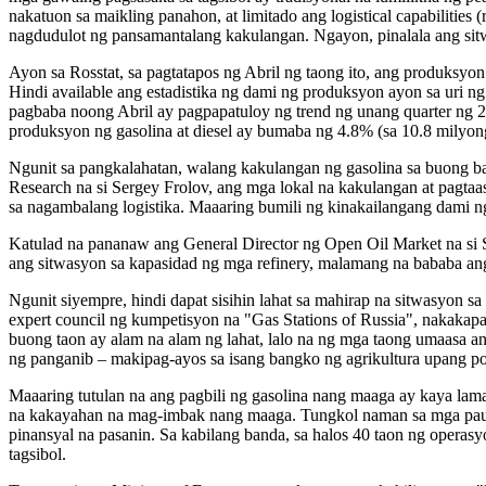
nakatuon sa maikling panahon, at limitado ang logistical capabilities
nagdudulot ng pansamantalang kakulangan. Ngayon, pinalala ang sitwasy
Ayon sa Rosstat, sa pagtatapos ng Abril ng taong ito, ang produks
Hindi available ang estadistika ng dami ng produksyon ayon sa uri ng
pagbaba noong Abril ay pagpapatuloy ng trend ng unang quarter ng 20
produksyon ng gasolina at diesel ay bumaba ng 4.8% (sa 10.8 milyong
Ngunit sa pangkalahatan, walang kakulangan ng gasolina sa buong ba
Research na si Sergey Frolov, ang mga lokal na kakulangan at pagtaa
sa nagambalang logistika. Maaaring bumili ng kinakailangang dami ng
Katulad na pananaw ang General Director ng Open Oil Market na si 
ang sitwasyon sa kapasidad ng mga refinery, malamang na bababa an
Ngunit siyempre, hindi dapat sisihin lahat sa mahirap na sitwasyon
expert council ng kumpetisyon na "Gas Stations of Russia", nakakapa
buong taon ay alam na alam ng lahat, lalo na ng mga taong umaasa a
ng panganib – makipag-ayos sa isang bangko ng agrikultura upang po
Maaaring tutulan na ang pagbili ng gasolina nang maaga ay kaya lam
na kakayahan na mag-imbak nang maaga. Tungkol naman sa mga pautan
pinansyal na pasanin. Sa kabilang banda, sa halos 40 taon ng operas
tagsibol.