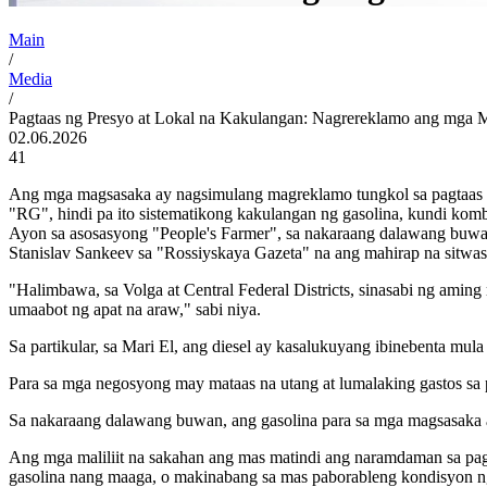
Main
/
Media
/
Pagtaas ng Presyo at Lokal na Kakulangan: Nagrereklamo ang mga M
02.06.2026
41
Ang mga magsasaka ay nagsimulang magreklamo tungkol sa pagtaas n
"RG", hindi pa ito sistematikong kakulangan ng gasolina, kundi kombi
Ayon sa asosasyong "People's Farmer", sa nakaraang dalawang buwan
Stanislav Sankeev sa "Rossiyskaya Gazeta" na ang mahirap na sitwas
"Halimbawa, sa Volga at Central Federal Districts, sinasabi ng amin
umaabot ng apat na araw," sabi niya.
Sa partikular, sa Mari El, ang diesel ay kasalukuyang ibinebenta mula
Para sa mga negosyong may mataas na utang at lumalaking gastos sa p
Sa nakaraang dalawang buwan, ang gasolina para sa mga magsasaka ay
Ang mga maliliit na sakahan ang mas matindi ang naramdaman sa pa
gasolina nang maaga, o makinabang sa mas paborableng kondisyon ng 