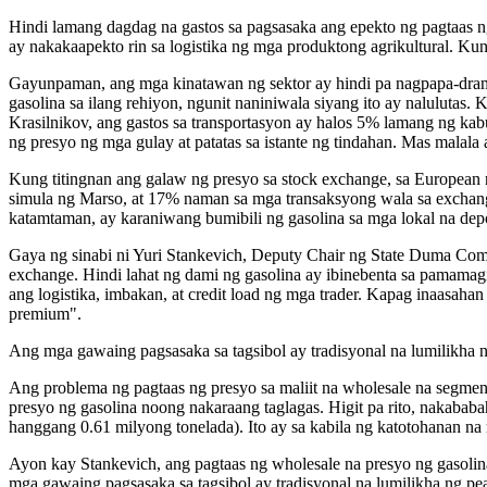
Hindi lamang dagdag na gastos sa pagsasaka ang epekto ng pagtaas ng
ay nakakaapekto rin sa logistika ng mga produktong agrikultural. Ku
Gayunpaman, ang mga kinatawan ng sektor ay hindi pa nagpapa-drama
gasolina sa ilang rehiyon, ngunit naniniwala siyang ito ay nalulutas. 
Krasilnikov, ang gastos sa transportasyon ay halos 5% lamang ng ka
ng presyo ng mga gulay at patatas sa istante ng tindahan. Mas mala
Kung titingnan ang galaw ng presyo sa stock exchange, sa European n
simula ng Marso, at 17% naman sa mga transaksyong wala sa exchange.
katamtaman, ay karaniwang bumibili ng gasolina sa mga lokal na depot
Gaya ng sinabi ni Yuri Stankevich, Deputy Chair ng State Duma Com
exchange. Hindi lahat ng dami ng gasolina ay ibinebenta sa pamamag
ang logistika, imbakan, at credit load ng mga trader. Kapag inaasa
premium".
Ang mga gawaing pagsasaka sa tagsibol ay tradisyonal na lumilikha 
Ang problema ng pagtaas ng presyo sa maliit na wholesale na segment
presyo ng gasolina noong nakaraang taglagas. Higit pa rito, nakab
hanggang 0.61 milyong tonelada). Ito ay sa kabila ng katotohanan n
Ayon kay Stankevich, ang pagtaas ng wholesale na presyo ng gasolina
mga gawaing pagsasaka sa tagsibol ay tradisyonal na lumilikha ng p