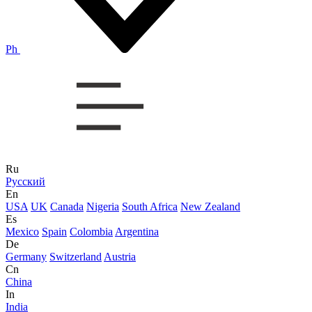
Ph
Ru
Русский
En
USA
UK
Canada
Nigeria
South Africa
New Zealand
Es
Mexico
Spain
Colombia
Argentina
De
Germany
Switzerland
Austria
Cn
China
In
India